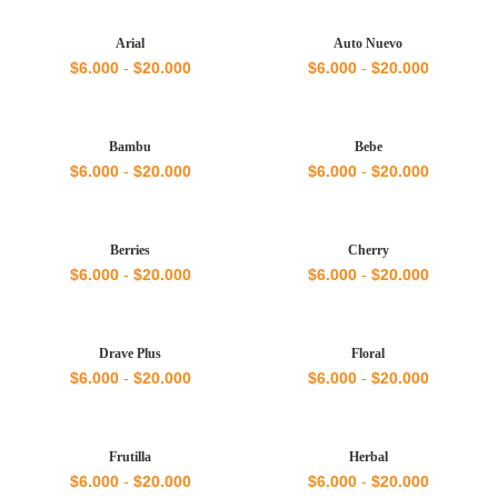
Arial
Auto Nuevo
Rango
Rango
$
6.000
-
$
20.000
$
6.000
-
$
20.000
de
de
precios:
precios:
desde
desde
$6.000
$6.000
Bambu
Bebe
hasta
hasta
Rango
Rango
$
6.000
-
$
20.000
$
6.000
-
$
20.000
$20.000
$20.000
de
de
precios:
precios:
desde
desde
$6.000
$6.000
Berries
Cherry
hasta
hasta
Rango
Rango
$
6.000
-
$
20.000
$
6.000
-
$
20.000
$20.000
$20.000
de
de
precios:
precios:
desde
desde
$6.000
$6.000
Drave Plus
Floral
hasta
hasta
Rango
Rango
$
6.000
-
$
20.000
$
6.000
-
$
20.000
$20.000
$20.000
de
de
precios:
precios:
desde
desde
$6.000
$6.000
Frutilla
Herbal
hasta
hasta
Rango
Rango
$
6.000
-
$
20.000
$
6.000
-
$
20.000
$20.000
$20.000