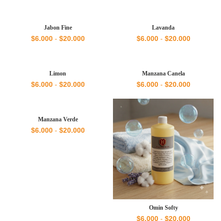
de
de
precios:
precios:
desde
desde
$6.000
$6.000
Jabon Fine
Lavanda
hasta
hasta
Rango
Rango
$
6.000
-
$
20.000
$
6.000
-
$
20.000
$20.000
$20.000
de
de
precios:
precios:
desde
desde
$6.000
$6.000
Limon
Manzana Canela
hasta
hasta
Rango
Rango
$
6.000
-
$
20.000
$
6.000
-
$
20.000
$20.000
$20.000
de
de
precios:
precios:
desde
desde
$6.000
$6.000
Manzana Verde
hasta
hasta
Rango
$
6.000
-
$
20.000
$20.000
$20.000
de
precios:
desde
$6.000
hasta
$20.000
Omin Softy
Rango
$
6.000
-
$
20.000