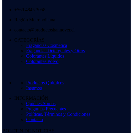
+569 4845 3058
Región Metropolitana
contacto@productoshannover.cl
CATEGORÍAS
Fragancias Cosmética
Fragancias Detergentes y Otros
Colorantes Líquidos
Colorantes Polvo
Productos Químicos
Insumos
INFORMACIÓN
Quiénes Somos
Preguntas Frecuentes
Políticas, Términos y Condiciones
Contacto
BOLETÍN DE NOTICIAS