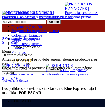
PRODUCTOS HANNOVER | FRAGANCIAS,
COLORANTES Y MATERIAS PRIMAS
contacto@productoshannover.cl
Facebook
Twitter
Instagram
YouTube
Pinterest
Search
Fragancias Cosmética
Acceder / Registrar
Fragancias Detergentes y Otros
Colorantes Líquidos
0
Wishlist
Carrito de compras
Colorantes Polvo
0
items
Caja
/
$
0
Productos Químicos
Menú
Pedido completado
Insumos
Menu
Formulas
Tu carrito está vacío.
Antes de proceder al pago debe agregar algunos productos a su
CONTACTO
carrito de compras.
Encontrará muchos productos interesantes en nuestra página
Search
"Tienda".
0
items
/
$
0
Volver a la tienda
Los pedidos son enviados
vía Starken o Blue Express
, bajo la
modalidad
POR PAGAR!
CONTACTO