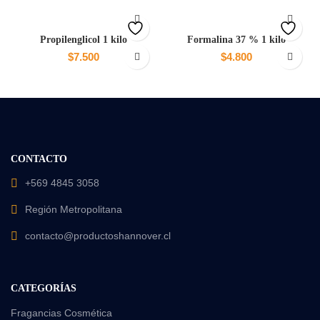
Propilenglicol 1 kilo
Formalina 37 % 1 kilo
$
7.500
$
4.800
CONTACTO
+569 4845 3058
Región Metropolitana
contacto@productoshannover.cl
CATEGORÍAS
Fragancias Cosmética